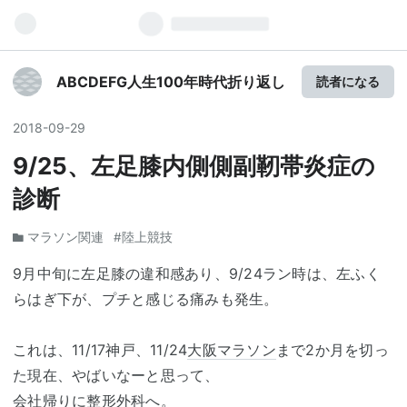
ABCDEFG人生100年時代折り返し
読者になる
2018
-
09
-
29
9/25、左足膝内側側副靭帯炎症の
診断
マラソン関連
#陸上競技
9月中旬に左足膝の違和感あり、9/24ラン時は、左ふく
らはぎ下が、プチと感じる痛みも発生。
これは、11/17神戸、11/24
大阪マラソン
まで2か月を切っ
た現在、やばいなーと思って、
会社帰りに整形外科へ。