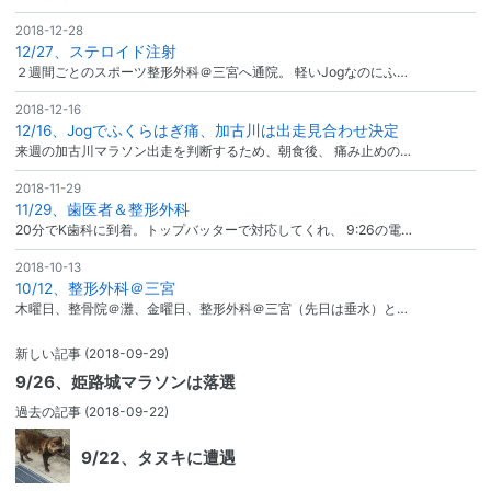
2018-12-28
12/27、ステロイド注射
２週間ごとのスポーツ整形外科＠三宮へ通院。 軽いJogなのにふ…
2018-12-16
12/16、Jogでふくらはぎ痛、加古川は出走見合わせ決定
来週の加古川マラソン出走を判断するため、朝食後、 痛み止めの…
2018-11-29
11/29、歯医者＆整形外科
20分でK歯科に到着。トップバッターで対応してくれ、 9:26の電…
2018-10-13
10/12、整形外科＠三宮
木曜日、整骨院＠灘、金曜日、整形外科＠三宮（先日は垂水）と…
新しい記事
(2018-09-29)
9/26、姫路城マラソンは落選
過去の記事
(2018-09-22)
9/22、タヌキに遭遇